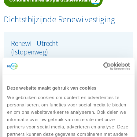
Dichtstbijzijnde Renewi vestiging
Renewi - Utrecht
(Istopenweg)
Istopenweg 3
3542 AH Utrecht
Deze website maakt gebruik van cookies
Tel:
088 7003800
We gebruiken cookies om content en advertenties te
personaliseren, om functies voor social media te bieden
(Bereikbaar tijdens kantooruren)
en om ons websiteverkeer te analyseren. Ook delen we
Openingstijden locatie:
informatie over uw gebruik van onze site met onze
partners voor social media, adverteren en analyse. Deze
maandag
08:00 - 17:00
partners kunnen deze gegevens combineren met andere
dinsdag
08:00 - 17:00