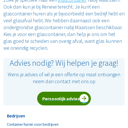
tot je tijd hebt om het weg te brengen. Wanneer je bij
Ook dan kun je bij Renewi terecht. Je kunt een
Renewi een afvalcontainer wilt huren nabij Maarssen, dan
glascontainer huren als je bijvoorbeeld een bedrijf hebt en
kunt je dat online doen. je hoeft alleen maar de gewenste
veel glasafval hebt. We hebben daarnaast ook een
container en aflever- en ophaaldata te selecteren, simpel
ondergrondse glascontainer nabij Maarssen beschikbaar.
en snel.
Kies je voor een glascontainer, dan help je ons om het
glas goed te scheiden van overig afval, want glas kunnen
we oneindig recyclen.
Advies nodig? Wij helpen je graag!
Wens je advies of wil je een offerte op maat ontvangen
neem dan contact met ons op
Persoonlijk advies
Bedrijven
Container huren voor bedrijven