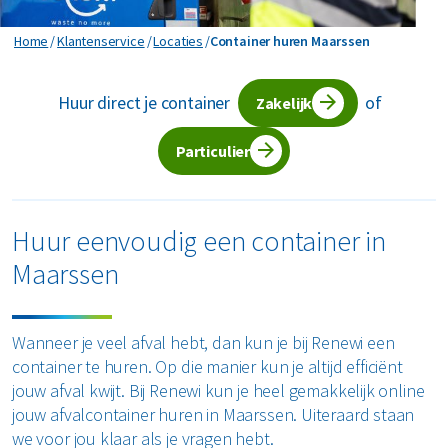
Horeca en recreatie
Gevaarlijk afval
Mineralen
Industrie
Container huren Maarssen
Home
Klantenservice
Locaties
Container huren Maarssen
ver ons
Logistiek
Glas
Organics
Retail
Huur direct je container
of
Zakelijke dienstverlening
Zakelijk
areers
Groen- en tuinafval
Papier en karton
Zorg
Bekijk alle branches
Particulier
Grofvuil
Plastics
Renewi Ecosmart
Waarom Renewi EcoSmart?
Hout
Onze diensten
Alle circulaire materialen
Huur eenvoudig een container in
Interne inzamelmiddelen
Maarssen
Circulaire diensten
Matrassen
CSRD
Circulair+
Papier en karton
Wanneer je veel afval hebt, dan kun je bij Renewi een
container te huren. Op die manier kun je altijd efficiënt
PMD
jouw afval kwijt. Bij Renewi kun je heel gemakkelijk online
jouw afvalcontainer huren in Maarssen. Uiteraard staan
Puin
we voor jou klaar als je vragen hebt.