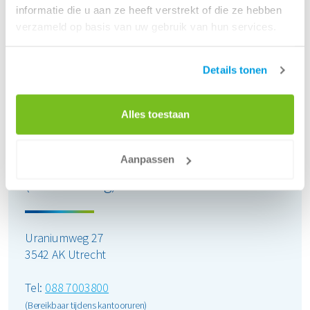
informatie die u aan ze heeft verstrekt of die ze hebben
woensdag
08:00 - 17:00
verzameld op basis van uw gebruik van hun services.
donderdag
08:00 - 17:00
vrijdag
08:00 - 17:00
zaterdag
Gesloten
Details tonen
zondag
Gesloten
Alles toestaan
Route
Aanpassen
Renewi - Utrecht
(Uraniumweg)
Uraniumweg 27
3542 AK Utrecht
Tel:
088 7003800
(Bereikbaar tijdens kantooruren)