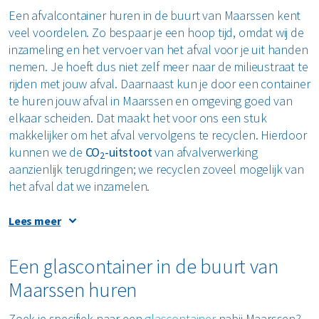
Een afvalcontainer huren in de buurt van Maarssen kent
veel voordelen. Zo bespaar je een hoop tijd, omdat wij de
inzameling en het vervoer van het afval voor je uit handen
nemen. Je hoeft dus niet zelf meer naar de milieustraat te
rijden met jouw afval. Daarnaast kun je door een container
te huren jouw afval in Maarssen en omgeving goed van
elkaar scheiden. Dat maakt het voor ons een stuk
makkelijker om het afval vervolgens te recyclen. Hierdoor
kunnen we de
CO
-uitstoot
van afvalverwerking
2
aanzienlijk terugdringen; we recyclen zoveel mogelijk van
het afval dat we inzamelen.
Lees meer
Een container huren nabij Maarssen voor afval maakt
Een glascontainer in de buurt van
klussen en verbouwen makkelijk, omdat jouw al het afval
Maarssen huren
dat vrijkomt simpelweg in de container kunt doen. Je
hoeft het niet voor jouw deur of in de tuin te laten liggen
Zoek je specifiek naar een
glascontainer
nabij Maarssen?