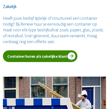
Zakelijk
Heeft jouw bedrijf tijdelijk of structureel een container
nodig? Bij Renewi huur je eenvoudig een container op
maat voor elk type bedrijfsafval zoals papier, glas, plastic
of restafval. Snel geleverd, duurzaam verwerkt. Vraag
vandaag nog een offerte aan.
Container huren als zakelijke klant