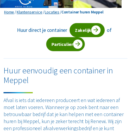
Horeca en recreatie
Gevaarlijk afval
Mineralen
Industrie
Container huren Meppel
Home
Klantenservice
Locaties
Container huren Meppel
ver ons
Logistiek
Glas
Organics
Retail
Huur direct je container
of
Zakelijke dienstverlening
Zakelijk
areers
Groen- en tuinafval
Papier en karton
Zorg
Bekijk alle branches
Particulier
Grofvuil
Plastics
Renewi Ecosmart
Waarom Renewi EcoSmart?
Hout
Onze diensten
Alle circulaire materialen
Huur eenvoudig een container in
Interne inzamelmiddelen
Meppel
Circulaire diensten
Matrassen
CSRD
Circulair+
Papier en karton
Afval is iets dat iedereen produceert en wat iedereen af
moet laten voeren. Wanneer je op zoek bent naar een
PMD
betrouwbaar bedrijf dat je kan helpen met een container
huren bij Meppel, kun je zeker terecht bij Renewi. Wij zijn
Puin
een professioneel afvalverwerkingsbedrijf en je kunt