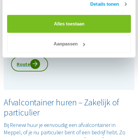
Details tonen
dinsdag
07:00 - 17:00
woensdag
07:00 - 17:00
donderdag
07:00 - 17:00
Alles toestaan
vrijdag
07:00 - 17:00
zaterdag
Gesloten
Aanpassen
zondag
Gesloten
Route
Afvalcontainer huren – Zakelijk of
particulier
Bij Renewi huur je eenvoudig een afvalcontainer in
Meppel, of je nu particulier bent of een bedrijf hebt. Zo