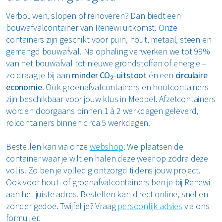
Verbouwen, slopen of renoveren? Dan biedt een
bouwafvalcontainer van Renewi uitkomst. Onze
containers zijn geschikt voor puin, hout, metaal, steen en
gemengd bouwafval. Na ophaling verwerken we tot 99%
van het bouwafval tot nieuwe grondstoffen of energie –
zo draag je bij aan
minder CO₂-uitstoot
én een
circulaire
economie
. Ook groenafvalcontainers en houtcontainers
zijn beschikbaar voor jouw klus in Meppel. Afzetcontainers
worden doorgaans binnen 1 à 2 werkdagen geleverd,
rolcontainers binnen circa 5 werkdagen.
Bestellen kan via onze
webshop
. We plaatsen de
container waar je wilt en halen deze weer op zodra deze
vol is. Zo ben je volledig ontzorgd tijdens jouw project.
Ook voor hout- of groenafvalcontainers ben je bij Renewi
aan het juiste adres. Bestellen kan direct online, snel en
zonder gedoe. Twijfel je? Vraag
persoonlijk advies
via ons
formulier.