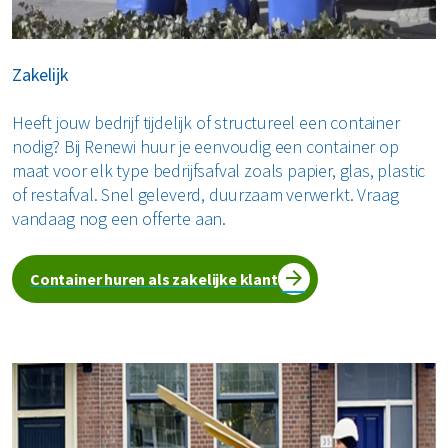
Zakelijk
Heeft jouw bedrijf tijdelijk of structureel een container
nodig? Bij Renewi huur je eenvoudig een container op
maat voor elk type bedrijfsafval zoals papier, glas, plastic
of restafval. Snel geleverd, duurzaam verwerkt. Vraag
vandaag nog een offerte aan.
Container huren als zakelijke klant