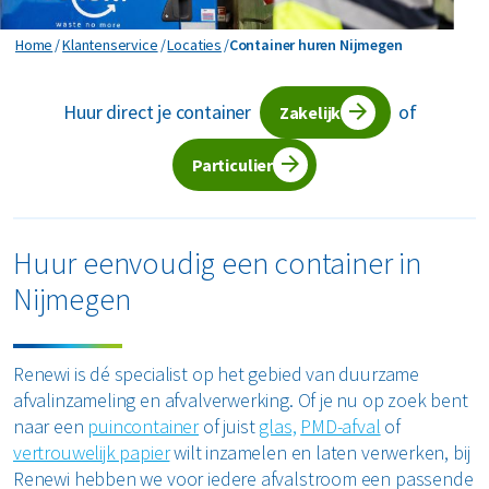
Horeca en recreatie
Gevaarlijk afval
Mineralen
Industrie
Container huren Nijmegen
Home
Klantenservice
Locaties
Container huren Nijmegen
ver ons
Logistiek
Glas
Organics
Retail
Huur direct je container
of
Zakelijke dienstverlening
Zakelijk
areers
Groen- en tuinafval
Papier en karton
Zorg
Bekijk alle branches
Particulier
Grofvuil
Plastics
Renewi Ecosmart
Waarom Renewi EcoSmart?
Hout
Onze diensten
Alle circulaire materialen
Huur eenvoudig een container in
Interne inzamelmiddelen
Nijmegen
Circulaire diensten
Matrassen
CSRD
Circulair+
Papier en karton
Renewi is dé specialist op het gebied van duurzame
afvalinzameling en afvalverwerking. Of je nu op zoek bent
PMD
naar een
puincontainer
of juist
glas,
PMD-afval
of
vertrouwelijk papier
wilt inzamelen en laten verwerken, bij
Puin
Renewi hebben we voor iedere afvalstroom een passende