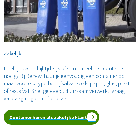
klantenservice
adviseert je graag over de mogelijkheden
voor een afvalcontainer in of in de buurt van Nijmegen.
Zakelijk
Heeft jouw bedrijf tijdelijk of structureel een container
nodig? Bij Renewi huur je eenvoudig een container op
maat voor elk type bedrijfsafval zoals papier, glas, plastic
of restafval. Snel geleverd, duurzaam verwerkt. Vraag
vandaag nog een offerte aan.
Container huren als zakelijke klant