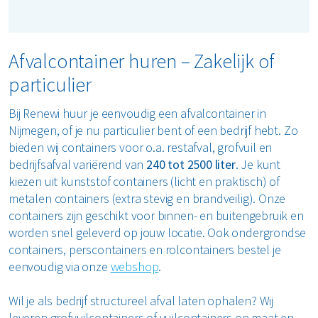
Afvalcontainer huren – Zakelijk of
particulier
Bij Renewi huur je eenvoudig een afvalcontainer in
Nijmegen, of je nu particulier bent of een bedrijf hebt. Zo
bieden wij containers voor o.a. restafval, grofvuil en
bedrijfsafval variërend van
240 tot 2500 liter
. Je kunt
kiezen uit kunststof containers (licht en praktisch) of
metalen containers (extra stevig en brandveilig). Onze
containers zijn geschikt voor binnen- en buitengebruik en
worden snel geleverd op jouw locatie. Ook ondergrondse
containers, perscontainers en rolcontainers bestel je
eenvoudig via onze
webshop
.
Wil je als bedrijf structureel afval laten ophalen? Wij
leveren grofvuilcontainers of vuilcontainers op maat en