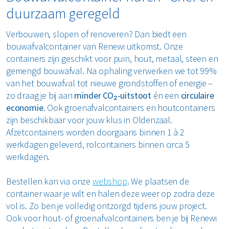
duurzaam geregeld
Verbouwen, slopen of renoveren? Dan biedt een
bouwafvalcontainer van Renewi uitkomst. Onze
containers zijn geschikt voor puin, hout, metaal, steen en
gemengd bouwafval. Na ophaling verwerken we tot 99%
van het bouwafval tot nieuwe grondstoffen of energie –
zo draag je bij aan
minder CO₂-uitstoot
én een
circulaire
economie
. Ook groenafvalcontainers en houtcontainers
zijn beschikbaar voor jouw klus in Oldenzaal.
Afzetcontainers worden doorgaans binnen 1 à 2
werkdagen geleverd, rolcontainers binnen circa 5
werkdagen.
Bestellen kan via onze
webshop
. We plaatsen de
container waar je wilt en halen deze weer op zodra deze
vol is. Zo ben je volledig ontzorgd tijdens jouw project.
Ook voor hout- of groenafvalcontainers ben je bij Renewi