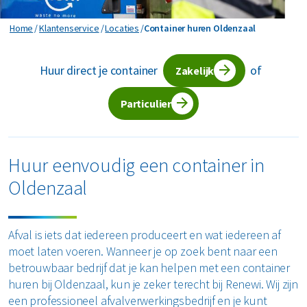
Horeca en recreatie
Gevaarlijk afval
Mineralen
Industrie
Container huren Oldenzaal
Home
Klantenservice
Locaties
Container huren Oldenzaal
ver ons
Logistiek
Glas
Organics
Retail
Huur direct je container
of
Zakelijke dienstverlening
Zakelijk
areers
Groen- en tuinafval
Papier en karton
Zorg
Bekijk alle branches
Particulier
Grofvuil
Plastics
Renewi Ecosmart
Waarom Renewi EcoSmart?
Hout
Onze diensten
Alle circulaire materialen
Huur eenvoudig een container in
Interne inzamelmiddelen
Oldenzaal
Circulaire diensten
Matrassen
CSRD
Circulair+
Papier en karton
Afval is iets dat iedereen produceert en wat iedereen af
moet laten voeren. Wanneer je op zoek bent naar een
PMD
betrouwbaar bedrijf dat je kan helpen met een container
huren bij Oldenzaal, kun je zeker terecht bij Renewi. Wij zijn
Puin
een professioneel afvalverwerkingsbedrijf en je kunt