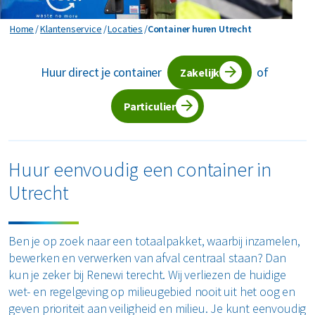
Horeca en recreatie
Gevaarlijk afval
Mineralen
Industrie
Container huren Utrecht
Home
Klantenservice
Locaties
Container huren Utrecht
ver ons
Logistiek
Glas
Organics
Retail
Huur direct je container
of
Zakelijke dienstverlening
Zakelijk
areers
Groen- en tuinafval
Papier en karton
Zorg
Bekijk alle branches
Particulier
Grofvuil
Plastics
Renewi Ecosmart
Waarom Renewi EcoSmart?
Hout
Onze diensten
Alle circulaire materialen
Huur eenvoudig een container in
Interne inzamelmiddelen
Utrecht
Circulaire diensten
Matrassen
CSRD
Circulair+
Papier en karton
Ben je op zoek naar een totaalpakket, waarbij inzamelen,
bewerken en verwerken van afval centraal staan? Dan
PMD
kun je zeker bij Renewi terecht. Wij verliezen de huidige
wet- en regelgeving op milieugebied nooit uit het oog en
Puin
geven prioriteit aan veiligheid en milieu. Je kunt eenvoudig