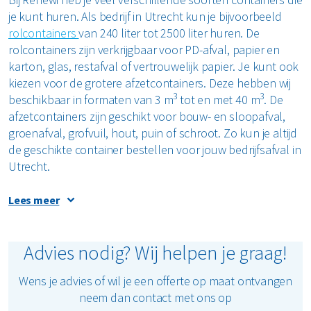
je kunt huren. Als bedrijf in Utrecht kun je bijvoorbeeld
rolcontainers
van 240 liter tot 2500 liter huren. De
rolcontainers zijn verkrijgbaar voor PD-afval, papier en
karton, glas, restafval of vertrouwelijk papier. Je kunt ook
kiezen voor de grotere afzetcontainers. Deze hebben wij
3
3
beschikbaar in formaten van 3 m
tot en met 40 m
. De
afzetcontainers zijn geschikt voor bouw- en sloopafval,
groenafval, grofvuil, hout, puin of schroot. Zo kun je altijd
de geschikte container bestellen voor jouw bedrijfsafval in
Utrecht.
Lees meer
Duurzame verwerking van
Advies nodig? Wij helpen je graag!
bedrijfsafval bij Renewi
Wens je advies of wil je een offerte op maat ontvangen
Bij ons bestaat afval niet. Wanneer we jouw bedrijfsafval
neem dan contact met ons op
hebben opgehaald, zorgen wij ervoor dat jouw afval