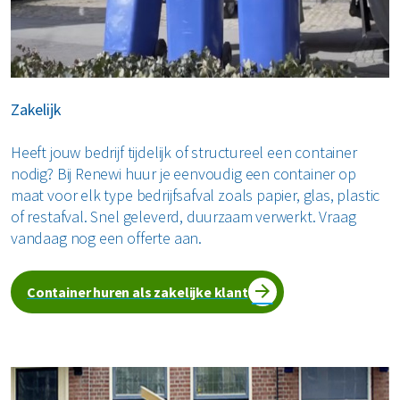
levering en plaatsing is vaak al binnen een werkdag
mogelijk.
Zakelijk
Heeft jouw bedrijf tijdelijk of structureel een container
nodig? Bij Renewi huur je eenvoudig een container op
maat voor elk type bedrijfsafval zoals papier, glas, plastic
of restafval. Snel geleverd, duurzaam verwerkt. Vraag
vandaag nog een offerte aan.
Container huren als zakelijke klant