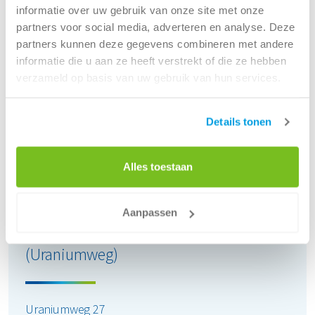
informatie over uw gebruik van onze site met onze
Openingstijden locatie:
partners voor social media, adverteren en analyse. Deze
partners kunnen deze gegevens combineren met andere
maandag
08:00 - 17:00
informatie die u aan ze heeft verstrekt of die ze hebben
dinsdag
08:00 - 17:00
verzameld op basis van uw gebruik van hun services.
woensdag
08:00 - 17:00
donderdag
08:00 - 17:00
vrijdag
08:00 - 17:00
Details tonen
zaterdag
Gesloten
zondag
Gesloten
Alles toestaan
Route
Aanpassen
Renewi - Utrecht
(Uraniumweg)
Uraniumweg 27