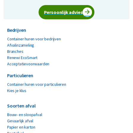
zoveel mogelijk gescheiden wordt aan de bron. Op deze
manier kunnen we verschillende grondstoffen
Persoonlijk advies
terugwinnen uit het afval. Afval is het begin van een cyclus
en het verwerken geeft een tweede kans en waarde aan
Bedrijven
afval. Door onze duurzame afvalverwerking pakken we de
grondstoffenschaarste en het CO
Container huren voor bedrijven
-probleem aan.
2
Afvalinzameling
Branches
Renewi EcoSmart
Acceptatievoorwaarden
Particulieren
Container huren voor particulieren
Kies je klus
Soorten afval
Bouw- en sloopafval
Gevaarlijk afval
Papier en karton