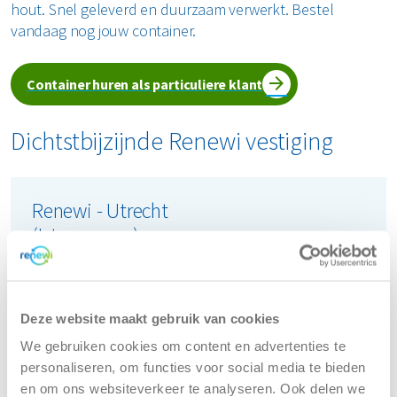
hout. Snel geleverd en duurzaam verwerkt. Bestel
vandaag nog jouw container.
Container huren als particuliere klant
Dichtstbijzijnde Renewi vestiging
Renewi - Utrecht
(Istopenweg)
Istopenweg 3
Deze website maakt gebruik van cookies
3542 AH Utrecht
We gebruiken cookies om content en advertenties te
Tel:
088 7003800
personaliseren, om functies voor social media te bieden
en om ons websiteverkeer te analyseren. Ook delen we
(Bereikbaar tijdens kantooruren)