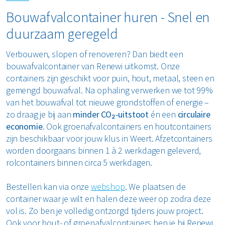
Bouwafvalcontainer huren - Snel en
duurzaam geregeld
Verbouwen, slopen of renoveren? Dan biedt een
bouwafvalcontainer van Renewi uitkomst. Onze
containers zijn geschikt voor puin, hout, metaal, steen en
gemengd bouwafval. Na ophaling verwerken we tot 99%
van het bouwafval tot nieuwe grondstoffen of energie –
zo draag je bij aan
minder CO₂-uitstoot
én een
circulaire
economie
. Ook groenafvalcontainers en houtcontainers
zijn beschikbaar voor jouw klus in Weert. Afzetcontainers
worden doorgaans binnen 1 à 2 werkdagen geleverd,
rolcontainers binnen circa 5 werkdagen.
Bestellen kan via onze
webshop
. We plaatsen de
container waar je wilt en halen deze weer op zodra deze
vol is. Zo ben je volledig ontzorgd tijdens jouw project.
Ook voor hout- of groenafvalcontainers ben je bij Renewi