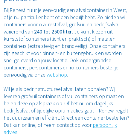
Bij Renewi huur je eenvoudig een afvalcontainer in Weert,
of je nu particulier bent of een bedrijf hebt. Zo bieden wij
containers voor o.a. restafval, grofvuil en bedrijfsafval
variërend van
240 tot 2500 liter
. Je kunt kiezen uit
kunststof containers (licht en praktisch) of metalen
containers (extra stevig en brandveilig). Onze containers
zijn geschikt voor binnen- en buitengebruik en worden
snel geleverd op jouw locatie. Ook ondergrondse
containers, perscontainers en rolcontainers bestel je
eenvoudig via onze
webshop
.
Wil je als bedrijf structureel afval laten ophalen? Wij
leveren grofvuilcontainers of vuilcontainers op maat en
halen deze op afspraak op. Of het nu om dagelijks
bedrijfsafval of tijdelijke opruimacties gaat – Renewi regelt
het duurzaam en efficiënt. Direct een container bestellen?
Dat kan online, of neem contact op voor
persoonlijk
advies
.