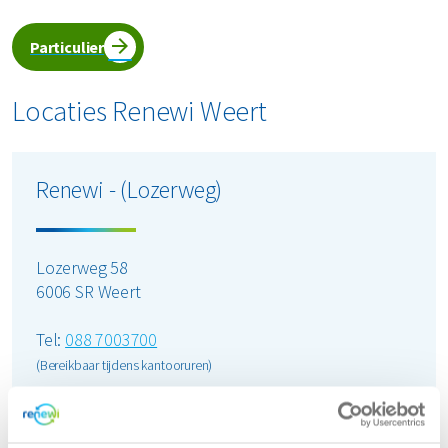
Particulier
Locaties Renewi Weert
Renewi - (Lozerweg)
Lozerweg 58
6006 SR Weert
Tel:
088 7003700
(Bereikbaar tijdens kantooruren)
Openingstijden:
maandag
08:00 - 17:00