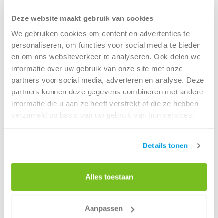
dinsdag
08:00 - 17:00
Deze website maakt gebruik van cookies
woensdag
08:00 - 17:00
We gebruiken cookies om content en advertenties te
donderdag
08:00 - 17:00
personaliseren, om functies voor social media te bieden
vrijdag
08:00 - 17:00
en om ons websiteverkeer te analyseren. Ook delen we
zaterdag
Gesloten
informatie over uw gebruik van onze site met onze
zondag
Gesloten
partners voor social media, adverteren en analyse. Deze
partners kunnen deze gegevens combineren met andere
informatie die u aan ze heeft verstrekt of die ze hebben
Route
verzameld op basis van uw gebruik van hun services.
Renewi - CFS (Wetering)
Details tonen
Wetering 14
Alles toestaan
6002 SM Weert
Tel:
088 7003700
Aanpassen
(Bereikbaar tijdens kantooruren)