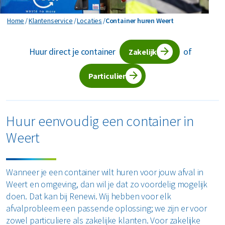
Horeca en recreatie
Gevaarlijk afval
Mineralen
Industrie
Container huren Weert
Home
Klantenservice
Locaties
Container huren Weert
ver ons
Logistiek
Glas
Organics
Retail
Huur direct je container
of
Zakelijke dienstverlening
Zakelijk
areers
Groen- en tuinafval
Papier en karton
Zorg
Bekijk alle branches
Particulier
Grofvuil
Plastics
Renewi Ecosmart
Waarom Renewi EcoSmart?
Hout
Onze diensten
Alle circulaire materialen
Huur eenvoudig een container in
Interne inzamelmiddelen
Weert
Circulaire diensten
Matrassen
CSRD
Circulair+
Papier en karton
Wanneer je een container wilt huren voor jouw afval in
Weert en omgeving, dan wil je dat zo voordelig mogelijk
PMD
doen. Dat kan bij Renewi. Wij hebben voor elk
afvalprobleem een passende oplossing; we zijn er voor
Puin
zowel particuliere als zakelijke klanten. Voor zakelijke