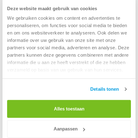
maandag
08:00 - 17:00
Deze website maakt gebruik van cookies
dinsdag
08:00 - 17:00
We gebruiken cookies om content en advertenties te
woensdag
08:00 - 17:00
personaliseren, om functies voor social media te bieden
donderdag
08:00 - 17:00
en om ons websiteverkeer te analyseren. Ook delen we
vrijdag
08:00 - 17:00
informatie over uw gebruik van onze site met onze
zaterdag
Gesloten
partners voor social media, adverteren en analyse. Deze
zondag
Gesloten
partners kunnen deze gegevens combineren met andere
informatie die u aan ze heeft verstrekt of die ze hebben
verzameld op basis van uw gebruik van hun services.
Route
Renewi - Stadskanaal
Details tonen
Alles toestaan
Industriestraat 34
9502 EZ Stadskanaal
Aanpassen
Tel:
088 7003050