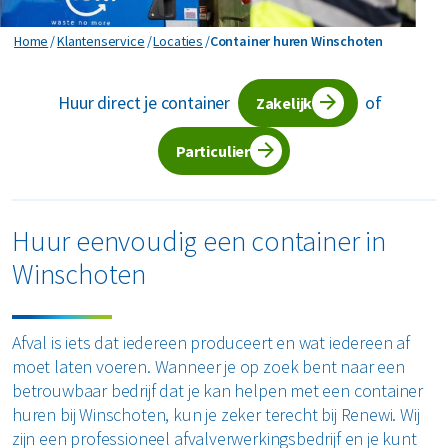
Horeca en recreatie
Gevaarlijk afval
Mineralen
Industrie
Container huren Winschoten
Home
Klantenservice
Locaties
Container huren Winschoten
ver ons
Logistiek
Glas
Organics
Retail
Huur direct je container
of
Zakelijke dienstverlening
Zakelijk
areers
Groen- en tuinafval
Papier en karton
Zorg
Bekijk alle branches
Particulier
Grofvuil
Plastics
Renewi Ecosmart
Waarom Renewi EcoSmart?
Hout
Onze diensten
Alle circulaire materialen
Huur eenvoudig een container in
Interne inzamelmiddelen
Winschoten
Circulaire diensten
Matrassen
CSRD
Circulair+
Papier en karton
Afval is iets dat iedereen produceert en wat iedereen af
moet laten voeren. Wanneer je op zoek bent naar een
PMD
betrouwbaar bedrijf dat je kan helpen met een container
huren bij Winschoten, kun je zeker terecht bij Renewi. Wij
Puin
zijn een professioneel afvalverwerkingsbedrijf en je kunt