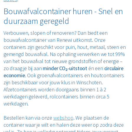
Bouwafvalcontainer huren - Snel en
duurzaam geregeld
Verbouwen, slopen of renoveren? Dan biedt een
bouwafvalcontainer van Renewi uitkomst. Onze
containers zijn geschikt voor puin, hout, metaal, steen en
gemengd bouwafval. Na ophaling verwerken we tot 99%
van het bouwafval tot nieuwe grondstoffen of energie –
zo draag je bij aan
minder CO₂-uitstoot
én een
circulaire
economie
. Ook groenafvalcontainers en houtcontainers
zijn beschikbaar voor jouw klus in Winschoten.
Afzetcontainers worden doorgaans binnen 1 à 2
werkdagen geleverd, rolcontainers binnen circa 5
werkdagen.
Bestellen kan via onze
webshop
. We plaatsen de
container waar je wilt en halen deze weer op zodra deze
vol is. Zo ben je volledig ontzorgd tijdens jouw project.