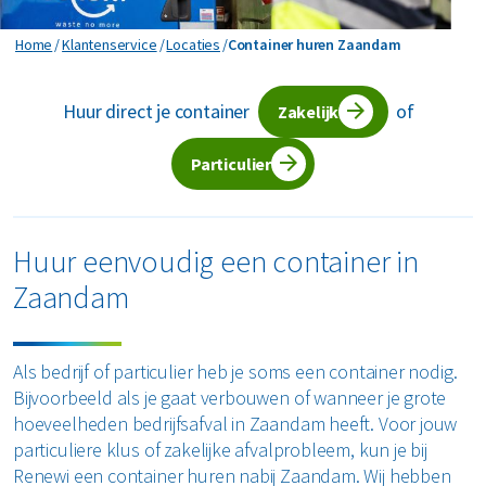
Horeca en recreatie
Gevaarlijk afval
Mineralen
Industrie
Container huren Zaandam
Home
Klantenservice
Locaties
Container huren Zaandam
ver ons
Logistiek
Glas
Organics
Retail
Huur direct je container
of
Zakelijke dienstverlening
Zakelijk
areers
Groen- en tuinafval
Papier en karton
Zorg
Bekijk alle branches
Particulier
Grofvuil
Plastics
Renewi Ecosmart
Waarom Renewi EcoSmart?
Hout
Onze diensten
Alle circulaire materialen
Huur eenvoudig een container in
Interne inzamelmiddelen
Zaandam
Circulaire diensten
Matrassen
CSRD
Circulair+
Papier en karton
Als bedrijf of particulier heb je soms een container nodig.
Bijvoorbeeld als je gaat verbouwen of wanneer je grote
PMD
hoeveelheden bedrijfsafval in Zaandam heeft. Voor jouw
particuliere klus of zakelijke afvalprobleem, kun je bij
Puin
Renewi een container huren nabij Zaandam. Wij hebben