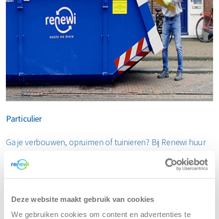
Particulier
Ga je verbouwen, opruimen of tuinieren? Bij Renewi huur
je eenvoudig een container op maat in de voor elk type
afval zoals bouw- en sloopafval, groenafval, grofvuil en
hout. Snel geleverd en duurzaam verwerkt. Bestel
vandaag nog jouw container.
Deze website maakt gebruik van cookies
We gebruiken cookies om content en advertenties te
Container huren als particuliere klant