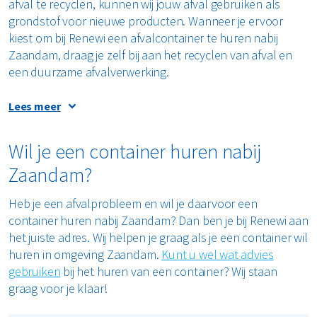
afval te recyclen, kunnen wij jouw afval gebruiken als
grondstof voor nieuwe producten. Wanneer je ervoor
kiest om bij Renewi een afvalcontainer te huren nabij
Zaandam, draag je zelf bij aan het recyclen van afval en
een duurzame afvalverwerking.
Lees meer
Wanneer wij jouw afvalcontainer ledigen, brengen wij jouw
Wil je een container huren nabij
afval naar een van onze verwerkingslocaties in Nederland.
Zaandam?
Hier wordt het afval waar nodig verder gescheiden,
waarna het be- en verwerkt wordt tot grondstoffen voor
Heb je een afvalprobleem en wil je daarvoor een
nieuwe producten. Zo dragen wij een steentje bij aan de
container huren nabij Zaandam? Dan ben je bij Renewi aan
oplossing voor grondstoffenschaarste. Ook zorgen we
het juiste adres. Wij helpen je graag als je een container wil
voor minder CO
-uitstoot, door afval niet te verbranden.
2
huren in omgeving Zaandam.
Kunt u wel wat advies
gebruiken
bij het huren van een container? Wij staan
graag voor je klaar!