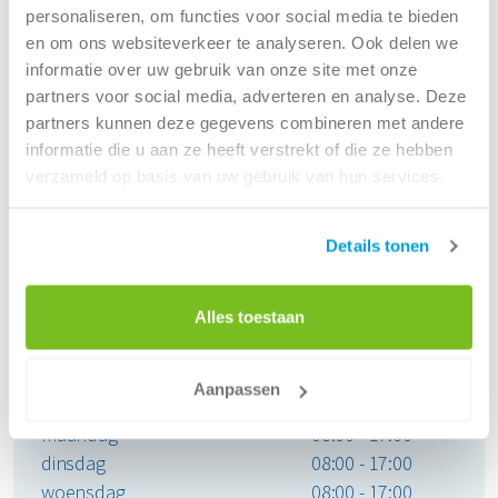
personaliseren, om functies voor social media te bieden
en om ons websiteverkeer te analyseren. Ook delen we
Dichtstbijzijnde Renewi vestiging
informatie over uw gebruik van onze site met onze
partners voor social media, adverteren en analyse. Deze
partners kunnen deze gegevens combineren met andere
informatie die u aan ze heeft verstrekt of die ze hebben
Renewi - Purmerend
verzameld op basis van uw gebruik van hun services.
Contact 1-3
Details tonen
1446 WB Purmerend
Alles toestaan
Tel:
088 7003800
(Bereikbaar tijdens kantooruren)
Aanpassen
Openingstijden locatie:
maandag
08:00 - 17:00
dinsdag
08:00 - 17:00
woensdag
08:00 - 17:00