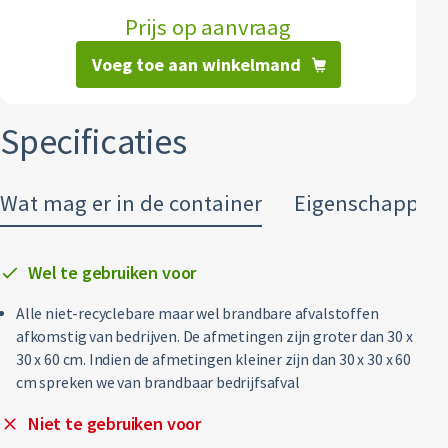
Prijs op aanvraag
Restafval
Voeg toe aan winkelmand
Vertrouwelijk papier
Alle soorten afval
Specificaties
Wat mag er in de container
Eigenschappen
Wel te gebruiken voor
Alle niet-recyclebare maar wel brandbare afvalstoffen
afkomstig van bedrijven. De afmetingen zijn groter dan 30 x
30 x 60 cm. Indien de afmetingen kleiner zijn dan 30 x 30 x 60
cm spreken we van brandbaar bedrijfsafval
Niet te gebruiken voor