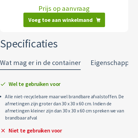
Prijs op aanvraag
Restafval
Voeg toe aan winkelmand
Vertrouwelijk papier
Alle soorten afval
Specificaties
Wat mag er in de container
Eigenschappen
Wel te gebruiken voor
Alle niet-recyclebare maar wel brandbare afvalstoffen. De
afmetingen zijn groter dan 30 x 30 x 60 cm. Indien de
afmetingen kleiner zijn dan 30 x 30 x 60 cm spreken we van
brandbaar afval
Niet te gebruiken voor