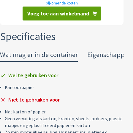
bijkomende kosten
Restafval
Voeg toe aan winkelmand
Vertrouwelijk papier
Specificaties
Alle soorten afval
Wat mag er in de container
Eigenschappen
Wel te gebruiken voor
Kantoorpapier
Niet te gebruiken voor
Nat karton of papier
Geen vervuiling als karton, kranten, sheets, ordners, plastic
mapjes en geplastificeerd papier en karton
Zo min mogelijk vervuiling als paperclips, nietjes e.d.