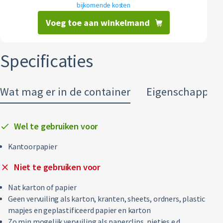
bijkomende kosten
Restafval
Voeg toe aan winkelmand
Vertrouwelijk papier
Specificaties
Alle soorten afval
Wat mag er in de container
Eigenschappen
Wel te gebruiken voor
Kantoorpapier
Niet te gebruiken voor
Nat karton of papier
Geen vervuiling als karton, kranten, sheets, ordners, plastic
mapjes en geplastificeerd papier en karton
Zo min mogelijk vervuiling als paperclips, nietjes e.d.