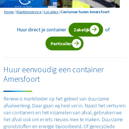
Horeca en recreatie
Gevaarlijk afval
Mineralen
Industrie
Container huren Amersfoort
Home
Klantenservice
Locaties
Container huren Amersfoort
ver ons
Logistiek
Glas
Organics
Retail
Huur direct je container
of
Zakelijke dienstverlening
Zakelijk
areers
Groen- en tuinafval
Papier en karton
Zorg
Bekijk alle branches
Particulier
Grofvuil
Plastics
Renewi Ecosmart
Waarom Renewi EcoSmart?
Hout
Onze diensten
Alle circulaire materialen
Huur eenvoudig een container
Interne inzamelmiddelen
Amersfoort
Circulaire diensten
Matrassen
CSRD
Circulair+
Papier en karton
Renewi is marktleider op het gebied van duurzame
afvalwerking. Daar gaan wij heel ver in. Naast het verhuren
PMD
van containers en het inzamelen van afval, gebruiken we
het afval ook om er iets nieuws mee te maken. Duurzame
Puin
grondstoffen en energie bijvoorbeeld. Of gerecyclede