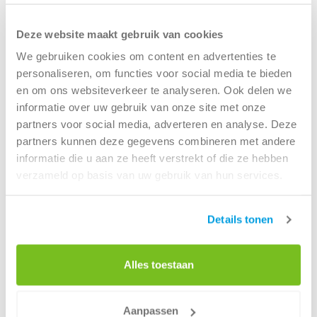
je eenvoudig een container op maat in de voor elk type
afval zoals bouw- en sloopafval, groenafval, grofvuil en
Deze website maakt gebruik van cookies
hout. Snel geleverd en duurzaam verwerkt. Bestel
We gebruiken cookies om content en advertenties te
vandaag nog jouw container.
personaliseren, om functies voor social media te bieden
en om ons websiteverkeer te analyseren. Ook delen we
Container huren als particuliere klant
informatie over uw gebruik van onze site met onze
partners voor social media, adverteren en analyse. Deze
partners kunnen deze gegevens combineren met andere
informatie die u aan ze heeft verstrekt of die ze hebben
Renewi - Amersfoort
verzameld op basis van uw gebruik van hun services.
Details tonen
Lindeboomseweg 15
3825 AL Amersfoort
Alles toestaan
Tel:
088 7003800
(Bereikbaar tijdens kantooruren)
Aanpassen