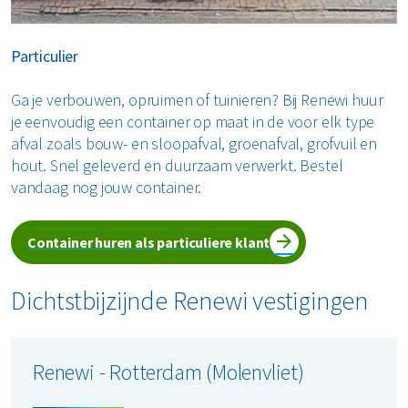
Een container huren in omliggende
plaatsen in gemeente Hoeksche
Particulier
waard
Ga je verbouwen, opruimen of tuinieren? Bij Renewi huur
je eenvoudig een container op maat in de voor elk type
Naast Oud-Beijerland, Numansdorp en Strijen zijn we ook
afval zoals bouw- en sloopafval, groenafval, grofvuil en
actief in de omliggende plaatsen in de gemeente
hout. Snel geleverd en duurzaam verwerkt. Bestel
Hoeksche waard:
vandaag nog jouw container.
Puttershoek
's-Gravendeel
Container huren als particuliere klant
Mijnheerenland
Maasdam
Heinenoord
Dichtstbijzijnde Renewi vestigingen
Westmaas
Klaaswaal
Nieuw-Bijerland
Renewi - Rotterdam (Molenvliet)
Zuid-Beijerland
Goudsewaard