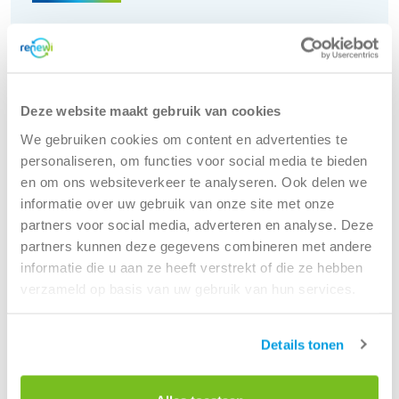
Piershil
Molenvliet 4
3076 CK Rotterdam
Tel:
088 7003000
Deze website maakt gebruik van cookies
(Bereikbaar tijdens kantooruren)
We gebruiken cookies om content en advertenties te
personaliseren, om functies voor social media te bieden
Openingstijden locatie:
en om ons websiteverkeer te analyseren. Ook delen we
maandag
08:00 - 17:00
informatie over uw gebruik van onze site met onze
dinsdag
08:00 - 17:00
partners voor social media, adverteren en analyse. Deze
woensdag
08:00 - 17:00
partners kunnen deze gegevens combineren met andere
donderdag
08:00 - 17:00
informatie die u aan ze heeft verstrekt of die ze hebben
vrijdag
08:00 - 17:00
verzameld op basis van uw gebruik van hun services.
zaterdag
Gesloten
zondag
Gesloten
Details tonen
Route