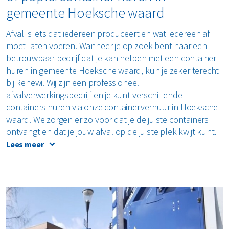
gemeente Hoeksche waard
Restafval
Afval is iets dat iedereen produceert en wat iedereen af
Vertrouwelijk papier
moet laten voeren. Wanneer je op zoek bent naar een
betrouwbaar bedrijf dat je kan helpen met een container
Alle soorten afval
huren in gemeente Hoeksche waard, kun je zeker terecht
bij Renewi. Wij zijn een professioneel
afvalverwerkingsbedrijf en je kunt verschillende
containers huren via onze containerverhuur in Hoeksche
waard. We zorgen er zo voor dat je de juiste containers
ontvangt en dat je jouw afval op de juiste plek kwijt kunt.
Lees meer
Een container huren in Oud-
Beijerland
Wij van Renewi hebben veel verschillende containers te
huur. Bij onze containerverhuur kun je bijvoorbeeld een