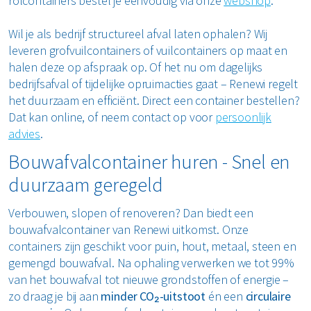
rolcontainers bestel je eenvoudig via onze
webshop
.
Wil je als bedrijf structureel afval laten ophalen? Wij
leveren grofvuilcontainers of vuilcontainers op maat en
halen deze op afspraak op. Of het nu om dagelijks
bedrijfsafval of tijdelijke opruimacties gaat – Renewi regelt
het duurzaam en efficiënt. Direct een container bestellen?
Dat kan online, of neem contact op voor
persoonlijk
advies
.
Bouwafvalcontainer huren - Snel en
duurzaam geregeld
Verbouwen, slopen of renoveren? Dan biedt een
bouwafvalcontainer van Renewi uitkomst. Onze
containers zijn geschikt voor puin, hout, metaal, steen en
gemengd bouwafval. Na ophaling verwerken we tot 99%
van het bouwafval tot nieuwe grondstoffen of energie –
zo draag je bij aan
minder CO₂-uitstoot
én een
circulaire