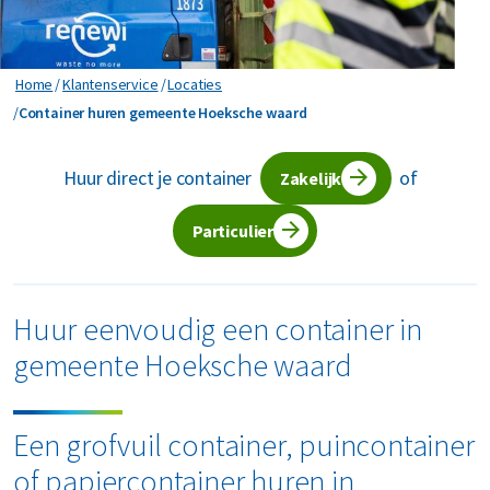
Horeca en recreatie
Gevaarlijk afval
Mineralen
Industrie
ver ons
Logistiek
Glas
Organics
Home
Klantenservice
Locaties
Retail
Zakelijke dienstverlening
Container huren gemeente Hoeksche waard
Container huren gemeente Hoeksche waard
areers
Groen- en tuinafval
Papier en karton
Zorg
Bekijk alle branches
Huur direct je container
of
Zakelijk
Grofvuil
Plastics
Renewi Ecosmart
Waarom Renewi EcoSmart?
Particulier
Hout
Onze diensten
Alle circulaire materialen
Interne inzamelmiddelen
Circulaire diensten
Matrassen
Huur eenvoudig een container in
CSRD
Circulair+
Papier en karton
gemeente Hoeksche waard
PMD
Een grofvuil container, puincontainer
Puin
of papiercontainer huren in