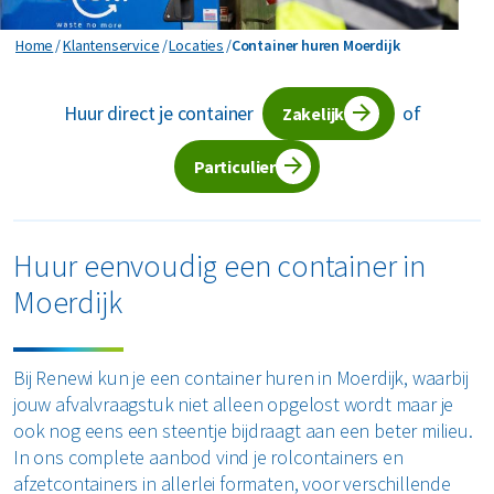
Horeca en recreatie
Gevaarlijk afval
Mineralen
Industrie
Container huren Moerdijk
Home
Klantenservice
Locaties
Container huren Moerdijk
ver ons
Logistiek
Glas
Organics
Retail
Huur direct je container
of
Zakelijke dienstverlening
Zakelijk
areers
Groen- en tuinafval
Papier en karton
Zorg
Bekijk alle branches
Particulier
Grofvuil
Plastics
Renewi Ecosmart
Waarom Renewi EcoSmart?
Hout
Onze diensten
Alle circulaire materialen
Huur eenvoudig een container in
Interne inzamelmiddelen
Moerdijk
Circulaire diensten
Matrassen
CSRD
Circulair+
Papier en karton
Bij Renewi kun je een container huren in Moerdijk, waarbij
jouw afvalvraagstuk niet alleen opgelost wordt maar je
PMD
ook nog eens een steentje bijdraagt aan een beter milieu.
In ons complete aanbod vind je rolcontainers en
Puin
afzetcontainers in allerlei formaten, voor verschillende