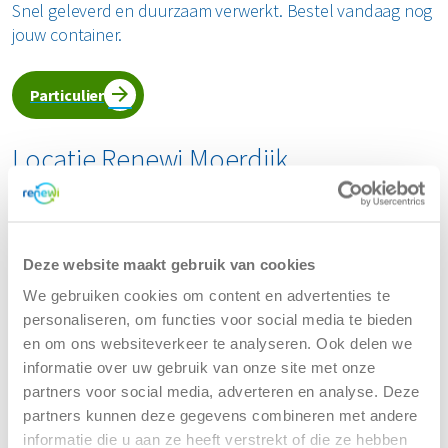
Snel geleverd en duurzaam verwerkt. Bestel vandaag nog
jouw container.
Particulier
Locatie Renewi Moerdijk
Renewi - Moerdijk
Deze website maakt gebruik van cookies
We gebruiken cookies om content en advertenties te
Middenweg 24
personaliseren, om functies voor social media te bieden
4782 PM Moerdijk
en om ons websiteverkeer te analyseren. Ook delen we
informatie over uw gebruik van onze site met onze
Tel:
088 7003700
partners voor social media, adverteren en analyse. Deze
(Bereikbaar tijdens kantooruren)
partners kunnen deze gegevens combineren met andere
informatie die u aan ze heeft verstrekt of die ze hebben