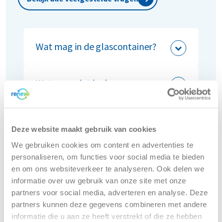
Wat mag in de glascontainer?
Deze materialen horen thuis in de
glascontainer:
Wat mag niet in de
glascontainer?
flessen en potjes van glas
glasservies (geen kristal)
Dit hoort niet thuis in de glascontainer
cosmeticaglas
Deze website maakt gebruik van cookies
Wat gebeurt er met vlakglas?
glas in transparant, bruin, groen of
vlakglas, waaronder ruiten, wij bieden
We gebruiken cookies om content en advertenties te
gemengde kleuren
hiervoor specifieke
vlakglas
Bij onze gespecialiseerde
personaliseren, om functies voor social media te bieden
deksels en (kroon)kurken
containers
aan
verwerkingsinstallatie van Maltha in
Waar kan ik terecht met medisch
en om ons websiteverkeer te analyseren. Ook delen we
medisch glas (injectienaalden)
Lommel wordt vlakglas verwerkt tot
glas?
informatie over uw gebruik van onze site met onze
loodhoudend glas, zoals televisieglas
grondstoffen voor glas of
partners voor social media, adverteren en analyse. Deze
en kristalglas
glasgerelateerde producten zoals
partners kunnen deze gegevens combineren met andere
Voor medisch glas bieden we specifieke
porselein en keramiek
isolatiematerialen.
informatie die u aan ze heeft verstrekt of die ze hebben
oplossingen aan.
Contacteer ons
voor