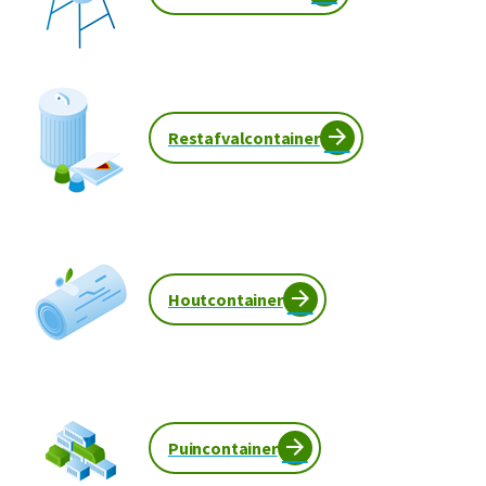
Restafvalcontainer
Houtcontainer
Puincontainer