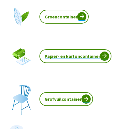
Groencontainer
Papier- en kartoncontainer
Grofvuilcontainer