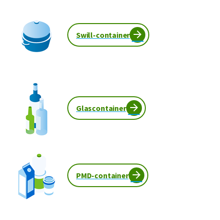
wortels en stronken
Hiervoor hebben we andere oplossingen.
Swill-container
Vraag ons vrijblijvend om
advies
.
Glascontainer
PMD-container