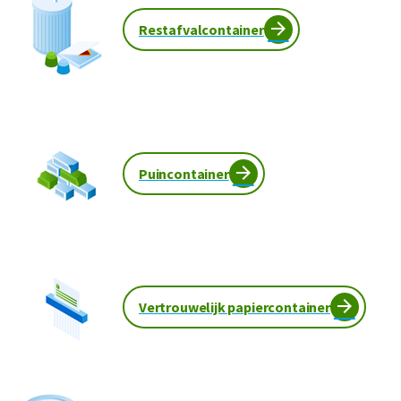
Restafvalcontainer
Puincontainer
Vertrouwelijk papiercontainer