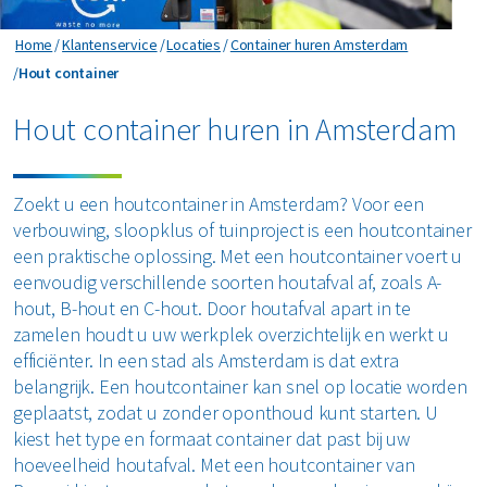
Horeca en recreatie
Gevaarlijk afval
Mineralen
Industrie
Home
Klantenservice
Locaties
Container huren Amsterdam
ver ons
Logistiek
Glas
Hout container
Hout container
Organics
Retail
Zakelijke dienstverlening
areers
Hout container huren in Amsterdam
Groen- en tuinafval
Papier en karton
Zorg
Bekijk alle branches
Grofvuil
Plastics
Renewi Ecosmart
Zoekt u een houtcontainer in Amsterdam? Voor een
Waarom Renewi EcoSmart?
verbouwing, sloopklus of tuinproject is een houtcontainer
Hout
Onze diensten
Alle circulaire materialen
een praktische oplossing. Met een houtcontainer voert u
Interne inzamelmiddelen
eenvoudig verschillende soorten houtafval af, zoals A-
Circulaire diensten
Matrassen
hout, B-hout en C-hout. Door houtafval apart in te
CSRD
zamelen houdt u uw werkplek overzichtelijk en werkt u
Circulair+
Papier en karton
efficiënter. In een stad als Amsterdam is dat extra
belangrijk. Een houtcontainer kan snel op locatie worden
PMD
geplaatst, zodat u zonder oponthoud kunt starten. U
kiest het type en formaat container dat past bij uw
Puin
hoeveelheid houtafval. Met een houtcontainer van