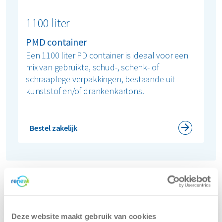
1100 liter
PMD container
Een 1100 liter PD container is ideaal voor een
mix van gebruikte, schud-, schenk- of
schraaplege verpakkingen, bestaande uit
kunststof en/of drankenkartons.
Bestel zakelijk
Plaatsing en vergunning van PMD containers
in Amsterdam
Bij het plaatsen van een PMD container in Amsterdam is
Deze website maakt gebruik van cookies