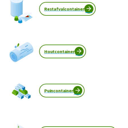
Restafvalcontainer
Houtcontainer
Puincontainer