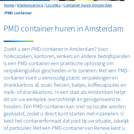
Horeca en recreatie
Gevaarlijk afval
Home
Klantenservice
Locaties
Container huren Amsterdam
Mineralen
Industrie
PMD container
PMD container
ver ons
Logistiek
Glas
Organics
Retail
PMD container huren in Amsterdam
Zakelijke dienstverlening
areers
Groen- en tuinafval
Papier en karton
Zorg
Bekijk alle branches
Zoekt u een PMD-container in Amsterdam? Voor
Grofvuil
Plastics
Renewi Ecosmart
horecazaken, kantoren, winkels en andere bedrijfspanden
Waarom Renewi EcoSmart?
is een PMD-container een praktische oplossing om
Hout
Onze diensten
Alle circulaire materialen
verpakkingsafval gescheiden in te zamelen. Met een PMD-
Interne inzamelmiddelen
container voert u eenvoudig plastic verpakkingen en
Circulaire diensten
Matrassen
drankkartons af, zoals flessen, bakjes, koffiecapsules en
CSRD
melk- of drankkartons. In een stad als Amsterdam helpt
Circulair+
Papier en karton
dit om uw werkplek overzichtelijk en georganiseerd te
houden. Een PMD-container kan snel op locatie worden
PMD
geplaatst, zodat u direct kunt starten met inzamelen. U
kiest het containerformaat dat past bij uw situatie, zakelijk
Puin
of particulier. Met een PMD-container van Renewi kiest u