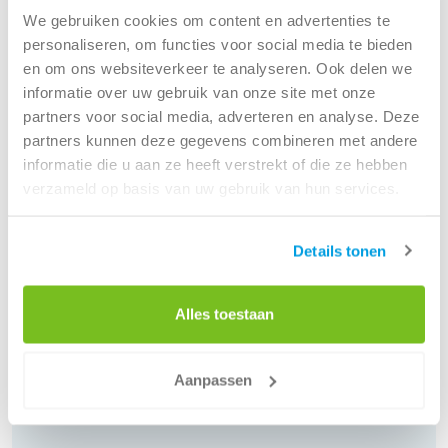
het soms nodig om een vergunning aan te vragen,
We gebruiken cookies om content en advertenties te
bijvoorbeeld wanneer de container op openbaar terrein
personaliseren, om functies voor social media te bieden
komt te staan. Een ervaren containerverhuurder kan u
en om ons websiteverkeer te analyseren. Ook delen we
hierover adviseren en vaak de vergunning voor u regelen.
informatie over uw gebruik van onze site met onze
Zo voorkomt u vertraging en extra kosten. Door de juiste
partners voor social media, adverteren en analyse. Deze
containermaat te kiezen en rekening te houden met de
partners kunnen deze gegevens combineren met andere
lokale regelgeving, zorgt u voor een soepel en efficiënt
informatie die u aan ze heeft verstrekt of die ze hebben
verloop van uw PMD inzameling.
verzameld op basis van uw gebruik van hun services.
Veelgestelde vragen
Details tonen
Hier vind je antwoorden op veelgestelde vragen
over PMD-afval. Staat jouw vraag er niet tussen?
Alles toestaan
Contacteer ons en we helpen je graag verder.
Aanpassen
Bekijk alle veelgestelde vragen