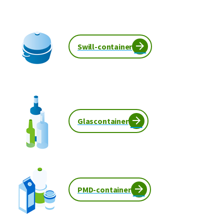
Swill-container
Glascontainer
PMD-container