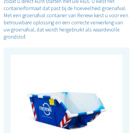
zodat u direct kunt starten met uw klus. U kiest het
containerformaat dat past bij de hoeveelheid groenafval.
Restafval
Met een groenafval container van Renewi kiest u voor een
betrouwbare oplossing en een correcte verwerking van
Vertrouwelijk papier
uw groenafval, dat wordt hergebruikt als waardevolle
grondstof.
Alle soorten afval