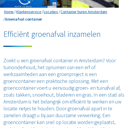
Horeca en recreatie
Gevaarlijk afval
Mineralen
Industrie
Home
Klantenservice
Locaties
Container huren Amsterdam
ver ons
Logistiek
Glas
Groenafval container
Groenafval container
Organics
Retail
Zakelijke dienstverlening
areers
Efficiënt groenafval inzamelen
Groen- en tuinafval
Papier en karton
Zorg
Bekijk alle branches
Grofvuil
Plastics
Renewi Ecosmart
Waarom Renewi EcoSmart?
Zoekt u een groenafval container in Amsterdam? Voor
Hout
Onze diensten
Alle circulaire materialen
tuinonderhoud, het opruimen van een erf of
Interne inzamelmiddelen
werkzaamheden aan een groenproject is een
Circulaire diensten
Matrassen
groencontainer een praktische oplossing. Met een
CSRD
groencontainer voert u eenvoudig groen- en tuinafval af,
Circulair+
Papier en karton
zoals takken, snoeihout, bladeren en gras. In een stad als
Amsterdam is het belangrijk om efficiënt te werken en uw
PMD
locatie netjes te houden. Door groenafval apart in te
zamelen draagt u bij aan duurzame verwerking. Een
Puin
groencontainer kan snel op locatie worden geplaatst,