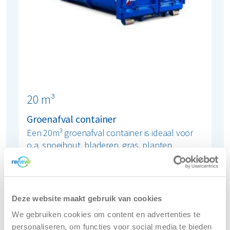
20 m³
Groenafval container
Een 20m³ groenafval container is ideaal voor
o.a. snoeihout, bladeren, gras, planten,
struiken en graszoden.
Bestel zakelijk
Deze website maakt gebruik van cookies
We gebruiken cookies om content en advertenties te
personaliseren, om functies voor social media te bieden