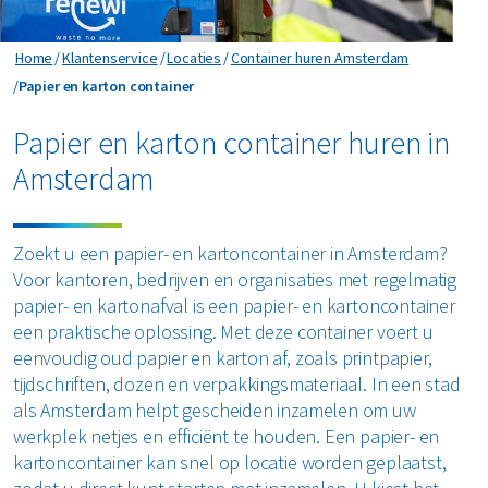
Horeca en recreatie
Gevaarlijk afval
Mineralen
Industrie
ver ons
Home
Klantenservice
Locaties
Container huren Amsterdam
Logistiek
Glas
Organics
Retail
Papier en karton container
Papier en karton container
Zakelijke dienstverlening
areers
Groen- en tuinafval
Papier en karton
Papier en karton container huren in
Zorg
Bekijk alle branches
Amsterdam
Grofvuil
Plastics
Renewi Ecosmart
Waarom Renewi EcoSmart?
Hout
Onze diensten
Alle circulaire materialen
Zoekt u een papier- en kartoncontainer in Amsterdam?
Interne inzamelmiddelen
Voor kantoren, bedrijven en organisaties met regelmatig
Circulaire diensten
Matrassen
papier- en kartonafval is een papier- en kartoncontainer
CSRD
een praktische oplossing. Met deze container voert u
Circulair+
Papier en karton
eenvoudig oud papier en karton af, zoals printpapier,
tijdschriften, dozen en verpakkingsmateriaal. In een stad
PMD
als Amsterdam helpt gescheiden inzamelen om uw
werkplek netjes en efficiënt te houden. Een papier- en
kartoncontainer kan snel op locatie worden geplaatst,
Puin