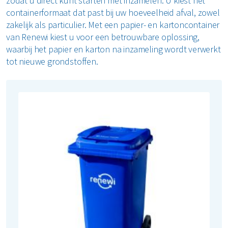
zodat u direct kunt starten met inzamelen. U kiest het
containerformaat dat past bij uw hoeveelheid afval, zowel
Restafval
zakelijk als particulier. Met een papier- en kartoncontainer
van Renewi kiest u voor een betrouwbare oplossing,
Vertrouwelijk papier
waarbij het papier en karton na inzameling wordt verwerkt
tot nieuwe grondstoffen.
Alle soorten afval