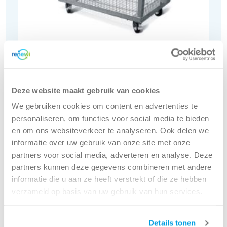
2400 liter
Deze website maakt gebruik van cookies
Papier en karton container
We gebruiken cookies om content en advertenties te
Een 2400 liter papier en karton container is
personaliseren, om functies voor social media te bieden
ideaal voor papier en karton geheel vrij van
en om ons websiteverkeer te analyseren. Ook delen we
andere afvalstoffen, dat direct geschikt is voor
informatie over uw gebruik van onze site met onze
recycling.
partners voor social media, adverteren en analyse. Deze
partners kunnen deze gegevens combineren met andere
informatie die u aan ze heeft verstrekt of die ze hebben
Bestel zakelijk
verzameld op basis van uw gebruik van hun services.
Details tonen