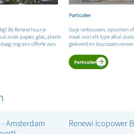
Particulier
dig? Bij Renewi huur je
Ga je verbouwen, opruimen of 
l zoals papier, glas, plastic
maat voor elk type afval zoals
daag nog een offerte aan.​
geleverd en duurzaam verwerk
Particulier
m
 - Amsterdam
Renewi Icopower B.
oort)