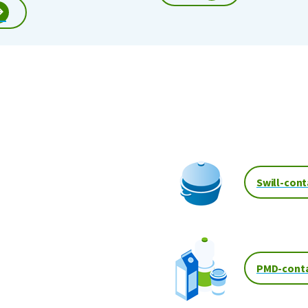
:
Swill-cont
PMD-conta