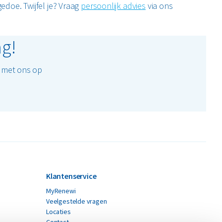
gedoe. Twijfel je? Vraag
persoonlijk advies
via ons
ag!
t met ons op
Klantenservice
MyRenewi
Veelgestelde vragen
Locaties