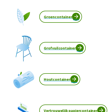
Groencontainer
Grofvuilcontainer
Houtcontainer
Vertrouwelijk papiercontainer