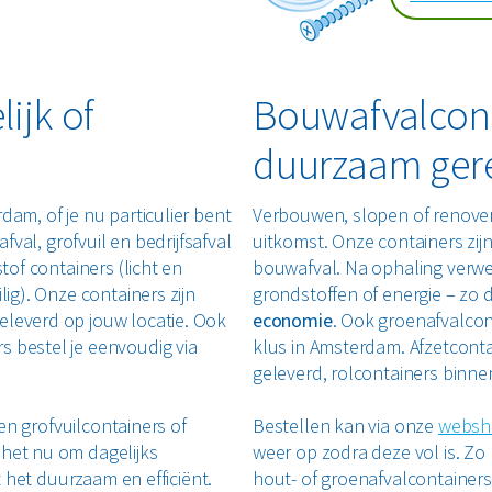
ijk of
Bouwafvalcont
duurzaam ger
dam, of je nu particulier bent
Verbouwen, slopen of renove
fval, grofvuil en bedrijfsafval
uitkomst. Onze containers zij
tof containers (licht en
bouwafval. Na ophaling verwe
lig). Onze containers zijn
grondstoffen of energie – zo d
eleverd op jouw locatie. Ook
economie
. Ook groenafvalcon
s bestel je eenvoudig via
klus in Amsterdam. Afzetcon
geleverd, rolcontainers binne
ren grofvuilcontainers of
Bestellen kan via onze
websh
 het nu om dagelijks
weer op zodra deze vol is. Zo 
t het duurzaam en efficiënt.
hout- of groenafvalcontainers 