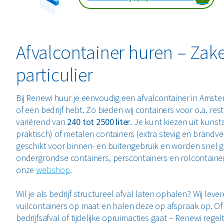
Afvalcontainer huren – Zakel
particulier
Bij Renewi huur je eenvoudig een afvalcontainer in Amster
of een bedrijf hebt. Zo bieden wij containers voor o.a. resta
variërend van
240 tot 2500 liter
. Je kunt kiezen uit kunsts
praktisch) of metalen containers (extra stevig en brandvei
geschikt voor binnen- en buitengebruik en worden snel g
ondergrondse containers, perscontainers en rolcontainer
onze
webshop
.
Wil je als bedrijf structureel afval laten ophalen? Wij leve
vuilcontainers op maat en halen deze op afspraak op. Of
bedrijfsafval of tijdelijke opruimacties gaat – Renewi regel