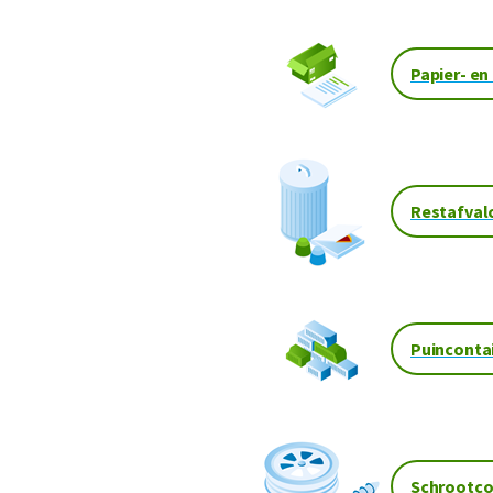
Papier- en
Restafval
Puinconta
Schrootco