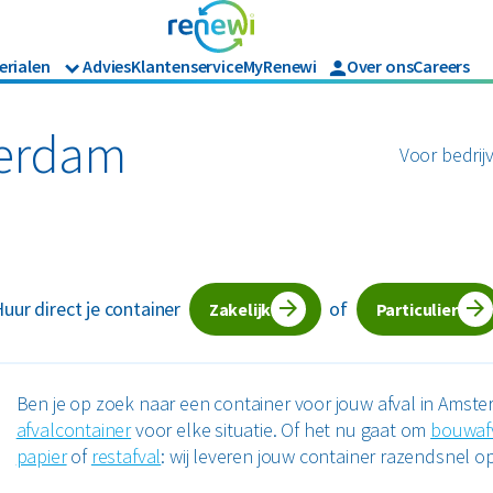
erialen
Advies
Klantenservice
MyRenewi
Over ons
Careers
Branches
Renewi Ec
Organics
ijk afval
Hout
Bouw
Waarom Re
terdam
Voor bedrij
Horeca en recreatie
Onze diens
Papier en karton
Matrassen
Industrie
Interne in
Logistiek
en tuinafval
Papier en karton
Retail
jk afval
Zakelijke dienstverlening
l
PMD
uur direct je container
of
Zorg
Zakelijk
Particulier
Bekijk alle branches
Ben je op zoek naar een container voor jouw afval in Amst
afvalcontainer
voor elke situatie. Of het nu gaat om
bouwaf
papier
of
restafval
: wij leveren jouw container razendsnel op 