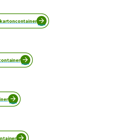
 kartoncontainer
container
iner
ntainer