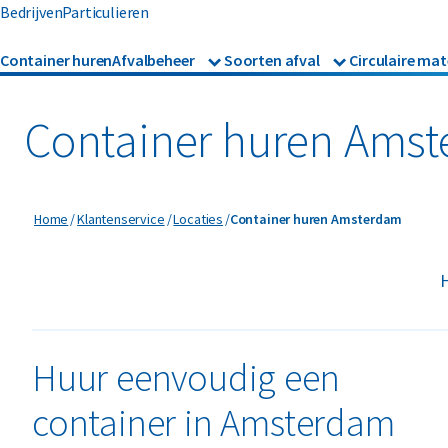
Bedrijven
Particulieren
Container huren
Afvalbeheer
Soorten afval
Circulaire mat
Afvalbeheer
Afvalinzameling
Glas
Metalen
Asbest
Gevaarl
Rolcontainers
Container huren Ams
Afzetcontainers
Hout
Mineralen
Banden
Glas
Ondergrondse containers
Perscontainers
Bouw- en sloopafval
Groen- 
Container huren Amsterdam
Home
Klantenservice
Locaties
Container huren Amsterdam
Swill tank
Inzamelmiddelen gevaarli
Folie
Grofvui
H
Interne inzamelmiddelen
Huur eenvoudig een
container in Amsterdam