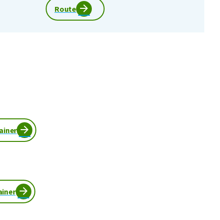
Route
ainer
iner