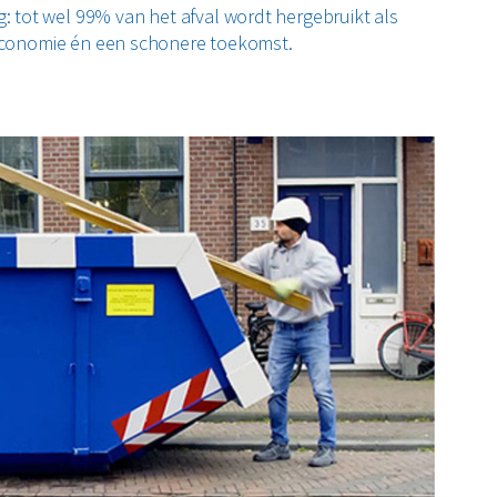
 tot wel 99% van het afval wordt hergebruikt als
e economie én een schonere toekomst.
n Amsterdam
ig. Onze containers zijn geschikt voor uiteenlopende
am en omliggende plaatsen zoals
Zaandam
,
Hoofddorp
en
spraken.